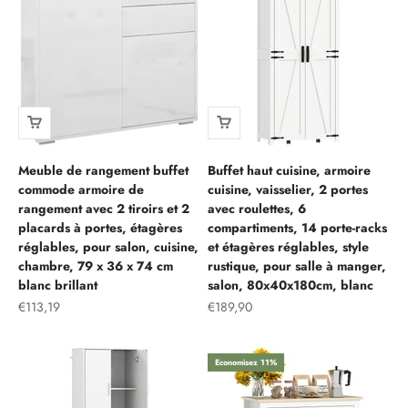
Meuble de rangement buffet
Buffet haut cuisine, armoire
commode armoire de
cuisine, vaisselier, 2 portes
rangement avec 2 tiroirs et 2
avec roulettes, 6
placards à portes, étagères
compartiments, 14 porte-racks
réglables, pour salon, cuisine,
et étagères réglables, style
chambre, 79 x 36 x 74 cm
rustique, pour salle à manger,
blanc brillant
salon, 80x40x180cm, blanc
Prix de vente
Prix de vente
€113,19
€189,90
Economisez 11%