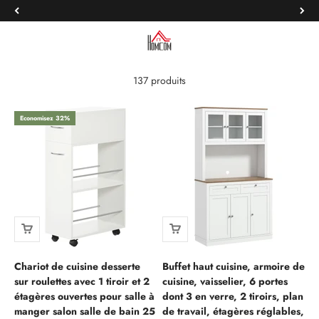
HOMCOM transforme chaque repas en un moment de plaisir.
Passer au contenu
Buffets, dessertes, tables et rangements — des solutions
fonctionnelles et élégantes pour cuisiner avec style et organiser votre
HOMCOM FRANCE
Menu
Recherche
Panier
espace sans effort. Que vous viviez seul ou en famille, tout est pensé
pour un quotidien plus simple et plus harmonieux.
137 produits
Economisez 32%
Chariot de cuisine desserte
Buffet haut cuisine, armoire de
sur roulettes avec 1 tiroir et 2
cuisine, vaisselier, 6 portes
étagères ouvertes pour salle à
dont 3 en verre, 2 tiroirs, plan
manger salon salle de bain 25
de travail, étagères réglables,