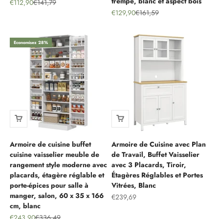
trempé, blanc et aspect bois
Prix de vente
Prix normal
€112,90
€141,79
Prix de vente
Prix normal
€129,90
€161,59
Economisez 28%
Armoire de cuisine buffet
Armoire de Cuisine avec Plan
cuisine vaisselier meuble de
de Travail, Buffet Vaisselier
rangement style moderne avec
avec 3 Placards, Tiroir,
placards, étagère réglable et
Étagères Réglables et Portes
porte-épices pour salle à
Vitrées, Blanc
manger, salon, 60 x 35 x 166
Prix de vente
€239,69
cm, blanc
Prix de vente
Prix normal
€243,90
€336,49