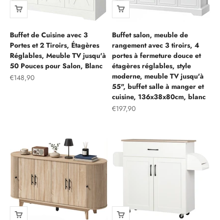
Buffet de Cuisine avec 3
Buffet salon, meuble de
Portes et 2 Tiroirs, Étagères
rangement avec 3 tiroirs, 4
Réglables, Meuble TV jusqu'à
portes à fermeture douce et
50 Pouces pour Salon, Blanc
étagères réglables, style
moderne, meuble TV jusqu'à
Prix de vente
€148,90
55", buffet salle à manger et
cuisine, 136x38x80cm, blanc
Prix de vente
€197,90