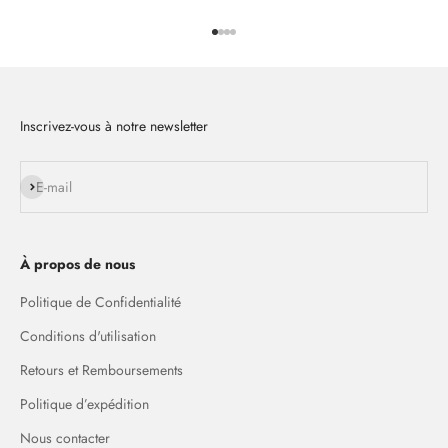
Aller à l'élément 1
Aller à l'élément 2
Aller à l'élément 3
Aller à l'élément 4
Inscrivez-vous à notre newsletter
S'inscrire
E-mail
À
propos de nous
Politique de Confidentialité
Conditions d'utilisation
Retours et Remboursements
Politique d’expédition
Nous contacter