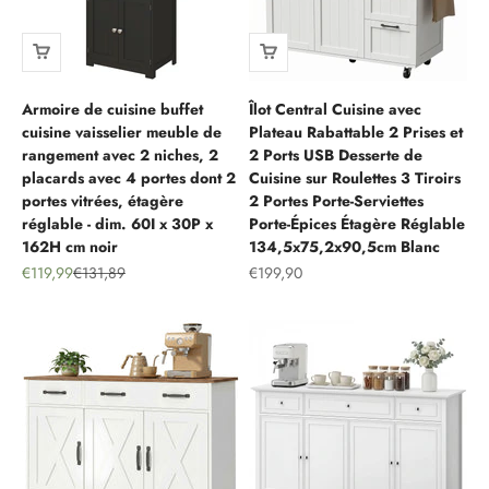
Armoire de cuisine buffet
Îlot Central Cuisine avec
cuisine vaisselier meuble de
Plateau Rabattable 2 Prises et
rangement avec 2 niches, 2
2 Ports USB Desserte de
placards avec 4 portes dont 2
Cuisine sur Roulettes 3 Tiroirs
portes vitrées, étagère
2 Portes Porte-Serviettes
réglable - dim. 60I x 30P x
Porte-Épices Étagère Réglable
162H cm noir
134,5x75,2x90,5cm Blanc
Prix de vente
Prix normal
Prix de vente
€119,99
€131,89
€199,90