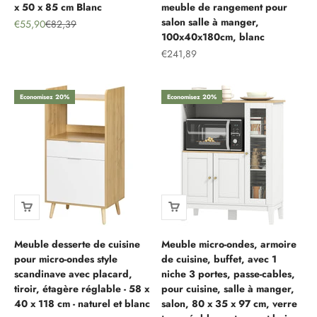
x 50 x 85 cm Blanc
meuble de rangement pour
salon salle à manger,
Prix de vente
Prix normal
€55,90
€82,39
100x40x180cm, blanc
Prix de vente
€241,89
Economisez 20%
Economisez 20%
Meuble desserte de cuisine
Meuble micro-ondes, armoire
pour micro-ondes style
de cuisine, buffet, avec 1
scandinave avec placard,
niche 3 portes, passe-cables,
tiroir, étagère réglable - 58 x
pour cuisine, salle à manger,
40 x 118 cm - naturel et blanc
salon, 80 x 35 x 97 cm, verre