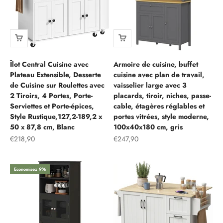
Îlot Central Cuisine avec
Armoire de cuisine, buffet
Plateau Extensible, Desserte
cuisine avec plan de travail,
de Cuisine sur Roulettes avec
vaisselier large avec 3
2 Tiroirs, 4 Portes, Porte-
placards, tiroir, niches, passe-
Serviettes et Porte-épices,
cable, étagères réglables et
Style Rustique,127,2-189,2 x
portes vitrées, style moderne,
50 x 87,8 cm, Blanc
100x40x180 cm, gris
Prix de vente
Prix de vente
€218,90
€247,90
Economisez 9%