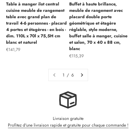
Table à manger ilot central
Buffet à haute brillance,
cuisine meuble de rangement
meuble de rangement avec
table avec grand plan de
placard double porte
travail 4-6 personnes - placard
géométrique et étagère
4 portes et étagères - en bois -
réglable, style moderne,
dim. 110L x 70l x 75,5H cm
buffet salle à manger, cuisine
blanc et naturel
et salon, 70 x 40 x 88 cm,
blanc
Prix de vente
€141,79
Prix de vente
€115,39
1 / 6
Livraison gratuite
Profitez d'une livraison rapide et gratuite pour chaque commande !