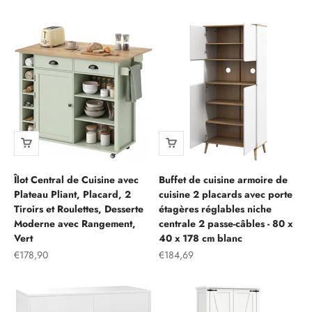
Îlot Central de Cuisine avec
Buffet de cuisine armoire de
Plateau Pliant, Placard, 2
cuisine 2 placards avec porte
Tiroirs et Roulettes, Desserte
étagères réglables niche
Moderne avec Rangement,
centrale 2 passe-câbles - 80 x
Vert
40 x 178 cm blanc
Prix de vente
Prix de vente
€178,90
€184,69