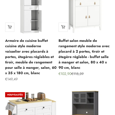
Armoire de cuisine buffet
Buffet salon meuble de
cuisine style moderne
rangement style moderne avec
vaisselier avec placards à
placard à 2 portes, tiroir et
portes, étagères réglables et
étagère réglable - buffet salle
tiroir, meuble de rangement
à manger et salon, 80 x 40 x
pour salle à manger, salon, 60
90 cm, blanc
x 35 x 180 cm, blanc
Prix de vente
Prix normal
€102,90
€115,39
Prix de vente
€149,49
NOUVEAUTÉS