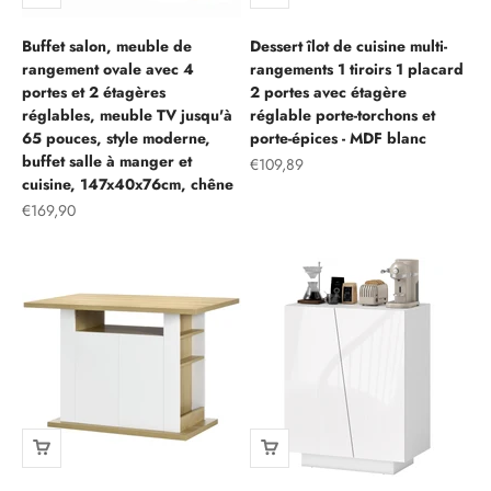
Buffet salon, meuble de
Dessert îlot de cuisine multi-
rangement ovale avec 4
rangements 1 tiroirs 1 placard
portes et 2 étagères
2 portes avec étagère
réglables, meuble TV jusqu'à
réglable porte-torchons et
65 pouces, style moderne,
porte-épices - MDF blanc
buffet salle à manger et
Prix de vente
€109,89
cuisine, 147x40x76cm, chêne
Prix de vente
€169,90