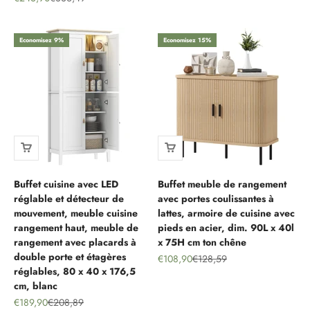
Economisez 9%
Economisez 15%
Buffet cuisine avec LED
Buffet meuble de rangement
réglable et détecteur de
avec portes coulissantes à
mouvement, meuble cuisine
lattes, armoire de cuisine avec
rangement haut, meuble de
pieds en acier, dim. 90L x 40l
rangement avec placards à
x 75H cm ton chêne
double porte et étagères
Prix de vente
Prix normal
€108,90
€128,59
réglables, 80 x 40 x 176,5
cm, blanc
Prix de vente
Prix normal
€189,90
€208,89